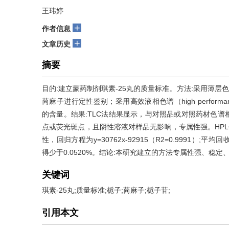
王玮婷
+
作者信息
+
文章历史
摘要
目的:建立蒙药制剂琪素-25丸的质量标准。方法:采用薄层色谱（thin
苘麻子进行定性鉴别；采用高效液相色谱（high performance l
的含量。结果:TLC法结果显示，与对照品或对照药材色
点或荧光斑点，且阴性溶液对样品无影响，专属性强。HPLC法结
性，回归方程为y=30762x-92915（R2=0.9991）;平均回收
得少于0.0520%。结论:本研究建立的方法专属性强、稳
关键词
琪素-25丸;质量标准;栀子;苘麻子;栀子苷;
引用本文