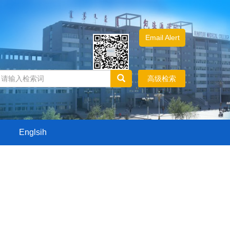
Email Alert
高级检索
Englsih