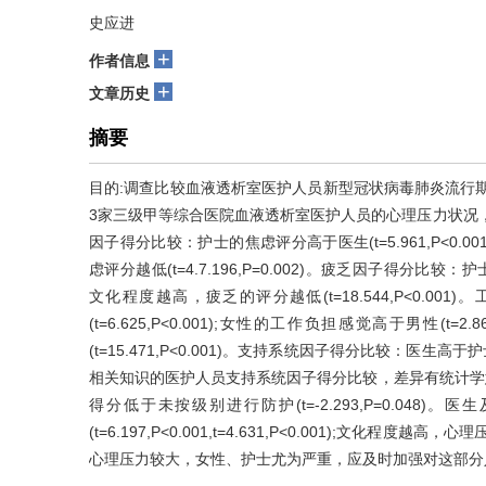
史应进
+
作者信息
+
文章历史
摘要
目的:调查比较血液透析室医护人员新型冠状病毒肺炎流行
3家三级甲等综合医院血液透析室医护人员的心理压力状况
因子得分比较：护士的焦虑评分高于医生(t=5.961,P<0.001
虑评分越低(t=4.7.196,P=0.002)。疲乏因子得分比较：护士高于医
文化程度越高，疲乏的评分越低(t=18.544,P<0.
(t=6.625,P<0.001);女性的工作负担感觉高于男性(t
(t=15.471,P<0.001)。支持系统因子得分比较：医生高于护
相关知识的医护人员支持系统因子得分比较，差异有统计学意义(F
得分低于未按级别进行防护(t=-2.293,P=0.04
(t=6.197,P<0.001,t=4.631,P<0.001);
心理压力较大，女性、护士尤为严重，应及时加强对这部分