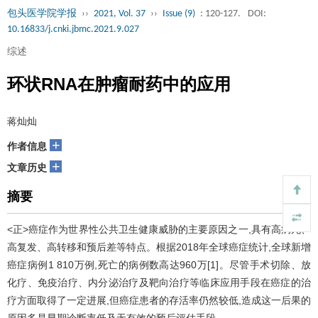
包头医学院学报
››
2021, Vol. 37
››
Issue (9)
: 120-127.
DOI:
10.16833/j.cnki.jbmc.2021.9.027
综述
环状RNA在肿瘤耐药中的应用
蒋灿灿
+
作者信息
+
文章历史
摘要
<正>癌症作为世界性公共卫生健康威胁的主要原因之一,具有高病死、
高复发、高转移和预后差等特点。根据2018年全球癌症统计,全球新增
癌症病例1 810万例,死亡的病例数高达960万[1]。尽管手术切除、放
化疗、免疫治疗、内分泌治疗及靶向治疗等临床应用手段在癌症的治
疗方面取得了一定进展,但癌症患者的存活率仍然较低,造成这一后果的