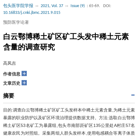
包头医学院学报
››
2021, Vol. 37
››
Issue (9)
: 65-69.
DOI:
10.16833/j.cnki.jbmc.2021.9.015
预防医学论著
白云鄂博稀土矿区矿工头发中稀土元素
含量的调查研究
高凤吉
+
作者信息
+
文章历史
摘要
目的:调查白云鄂博稀土矿区矿工头发样本中稀土元素含量,为稀土元素
暴露的职业防护以及矿区环境治理提供数据支持。方法:选取白云鄂博
稀土矿区53名矿工为暴露组,包头市南部距矿区135公里处A村庄57名
健康农民为对照组。采集两组人群头发样本,使用电感耦合等离子体质