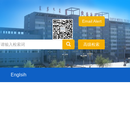
Email Alert
高级检索
Englsih