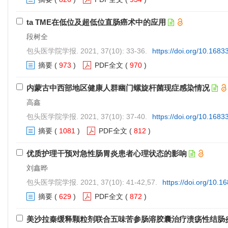
ta TME在低位及超低位直肠癌术中的应用
段树全
包头医学院学报. 2021, 37(10): 33-36.
https://doi.org/10.1683
摘要
(
973
)
PDF全文
(
970
)
内蒙古中西部地区健康人群幽门螺旋杆菌现症感染情况
高鑫
包头医学院学报. 2021, 37(10): 37-40.
https://doi.org/10.1683
摘要
(
1081
)
PDF全文
(
812
)
优质护理干预对急性肠胃炎患者心理状态的影响
刘鑫晔
包头医学院学报. 2021, 37(10): 41-42,57.
https://doi.org/10.1
摘要
(
629
)
PDF全文
(
872
)
美沙拉秦缓释颗粒剂联合五味苦参肠溶胶囊治疗溃疡性结肠