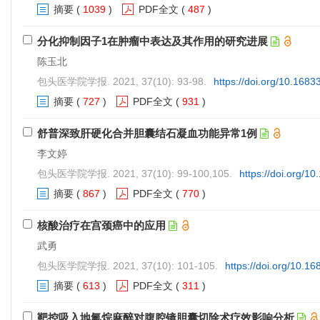
摘要
(
1039
)
PDF全文
(
487
)
分化抑制因子1在肿瘤中表达及其作用的研究进展
陈玉北
包头医学院学报. 2021, 37(10): 93-98.
https://doi.org/10.1683
摘要
(
727
)
PDF全文
(
931
)
舒普深致肝硬化合并胆囊结石凝血功能异常1例
李文婷
包头医学院学报. 2021, 37(10): 99-100,105.
https://doi.org/1
摘要
(
867
)
PDF全文
(
770
)
核酸治疗在宫颈癌中的应用
武勇
包头医学院学报. 2021, 37(10): 101-105.
https://doi.org/10.1
摘要
(
613
)
PDF全文
(
311
)
靶控吸入地氟烷麻醉对腹腔镜胆囊切除术疗效影响分析