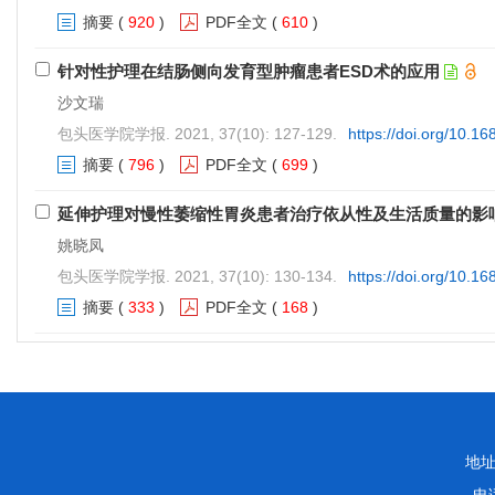
摘要
(
920
)
PDF全文
(
610
)
针对性护理在结肠侧向发育型肿瘤患者ESD术的应用
沙文瑞
包头医学院学报. 2021, 37(10): 127-129.
https://doi.org/10.1
摘要
(
796
)
PDF全文
(
699
)
延伸护理对慢性萎缩性胃炎患者治疗依从性及生活质量的影
姚晓凤
包头医学院学报. 2021, 37(10): 130-134.
https://doi.org/10.1
摘要
(
333
)
PDF全文
(
168
)
地