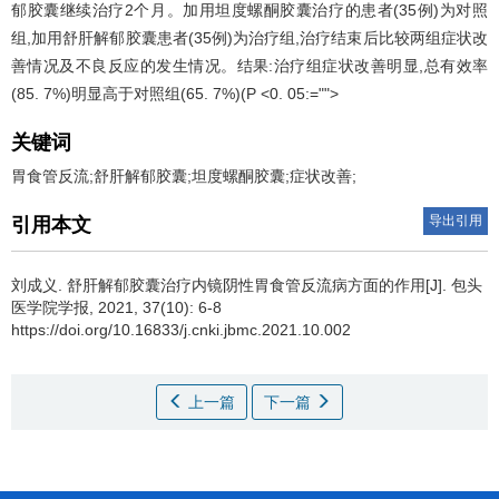
郁胶囊继续治疗2个月。加用坦度螺酮胶囊治疗的患者(35例)为对照
组,加用舒肝解郁胶囊患者(35例)为治疗组,治疗结束后比较两组症状改
善情况及不良反应的发生情况。结果:治疗组症状改善明显,总有效率
(85. 7%)明显高于对照组(65. 7%)(P <0. 05:="">
关键词
胃食管反流;舒肝解郁胶囊;坦度螺酮胶囊;症状改善;
导出引用
引用本文
刘成义.
舒肝解郁胶囊治疗内镜阴性胃食管反流病方面的作用[J]. 包头
医学院学报, 2021, 37(10): 6-8
https://doi.org/10.16833/j.cnki.jbmc.2021.10.002
上一篇
下一篇