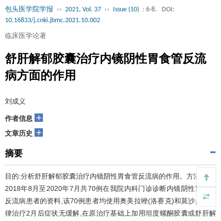
包头医学院学报
››
2021, Vol. 37
››
Issue (10)
: 6-8.
DOI:
10.16833/j.cnki.jbmc.2021.10.002
临床医学论著
舒肝解郁胶囊治疗内镜阴性胃食管反流
病方面的作用
刘成义
+
作者信息
+
文章历史
摘要
目的:分析舒肝解郁胶囊治疗内镜阴性胃食管反流病的作用。方法:回顾
2018年8月至2020年7月共70例在我院内科门诊诊断内镜阴性胃食管
反流病患者的资料,该70例患者均使用奥美拉唑(洛赛克)和莫沙必利规
律治疗2月后症状无缓解,在原治疗基础上加用坦度螺酮胶囊或舒肝解