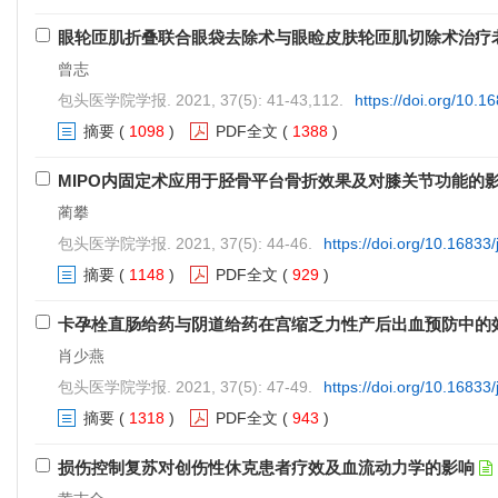
眼轮匝肌折叠联合眼袋去除术与眼睑皮肤轮匝肌切除术治疗
曾志
包头医学院学报. 2021, 37(5): 41-43,112.
https://doi.org/10.1
摘要
(
1098
)
PDF全文
(
1388
)
MIPO内固定术应用于胫骨平台骨折效果及对膝关节功能的
蔺攀
包头医学院学报. 2021, 37(5): 44-46.
https://doi.org/10.16833
摘要
(
1148
)
PDF全文
(
929
)
卡孕栓直肠给药与阴道给药在宫缩乏力性产后出血预防中的
肖少燕
包头医学院学报. 2021, 37(5): 47-49.
https://doi.org/10.16833
摘要
(
1318
)
PDF全文
(
943
)
损伤控制复苏对创伤性休克患者疗效及血流动力学的影响