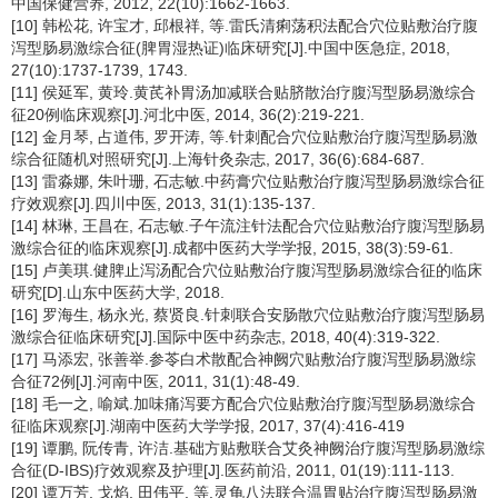
中国保健营养, 2012, 22(10):1662-1663.
[10] 韩松花, 许宝才, 邱根祥, 等.雷氏清痢荡积法配合穴位贴敷治疗腹
泻型肠易激综合征(脾胃湿热证)临床研究[J].中国中医急症, 2018,
27(10):1737-1739, 1743.
[11] 侯延军, 黄玲.黄芪补胃汤加减联合贴脐散治疗腹泻型肠易激综合
征20例临床观察[J].河北中医, 2014, 36(2):219-221.
[12] 金月琴, 占道伟, 罗开涛, 等.针刺配合穴位贴敷治疗腹泻型肠易激
综合征随机对照研究[J].上海针灸杂志, 2017, 36(6):684-687.
[13] 雷淼娜, 朱叶珊, 石志敏.中药膏穴位贴敷治疗腹泻型肠易激综合征
疗效观察[J].四川中医, 2013, 31(1):135-137.
[14] 林琳, 王昌在, 石志敏.子午流注针法配合穴位贴敷治疗腹泻型肠易
激综合征的临床观察[J].成都中医药大学学报, 2015, 38(3):59-61.
[15] 卢美琪.健脾止泻汤配合穴位贴敷治疗腹泻型肠易激综合征的临床
研究[D].山东中医药大学, 2018.
[16] 罗海生, 杨永光, 蔡贤良.针刺联合安肠散穴位贴敷治疗腹泻型肠易
激综合征临床研究[J].国际中医中药杂志, 2018, 40(4):319-322.
[17] 马添宏, 张善举.参苓白术散配合神阙穴贴敷治疗腹泻型肠易激综
合征72例[J].河南中医, 2011, 31(1):48-49.
[18] 毛一之, 喻斌.加味痛泻要方配合穴位贴敷治疗腹泻型肠易激综合
征临床观察[J].湖南中医药大学学报, 2017, 37(4):416-419
[19] 谭鹏, 阮传青, 许洁.基础方贴敷联合艾灸神阙治疗腹泻型肠易激综
合征(D-IBS)疗效观察及护理[J].医药前沿, 2011, 01(19):111-113.
[20] 谭万芳, 戈焰, 田伟平, 等.灵龟八法联合温胃贴治疗腹泻型肠易激