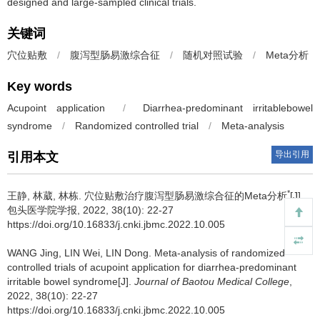
designed and large-sampled clinical trials.
关键词
穴位贴敷
/
腹泻型肠易激综合征
/
随机对照试验
/
Meta分析
Key words
Acupoint application
/
Diarrhea-predominant irritablebowel
syndrome
/
Randomized controlled trial
/
Meta-analysis
导出引用
引用本文
*
王静, 林葳, 林栋.
穴位贴敷治疗腹泻型肠易激综合征的Meta分析
[J].
包头医学院学报, 2022, 38(10): 22-27
https://doi.org/10.16833/j.cnki.jbmc.2022.10.005
WANG Jing, LIN Wei, LIN Dong.
Meta-analysis of randomized
controlled trials of acupoint application for diarrhea-predominant
irritable bowel syndrome[J].
Journal of Baotou Medical College
,
2022, 38(10): 22-27
https://doi.org/10.16833/j.cnki.jbmc.2022.10.005