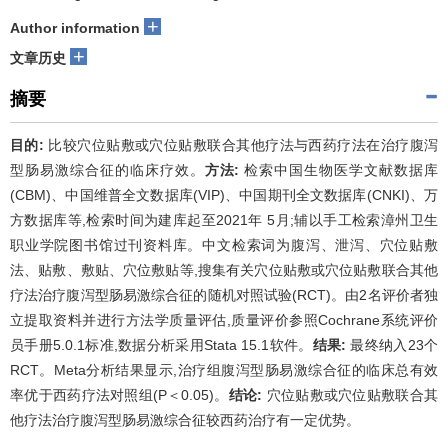
+
Author information
+
文章历史
摘要
目的:
比较穴位贴敷或穴位贴敷联合其他疗法与西药疗法在治疗腹泻
型肠易激综合征的临床疗效。
方法:
检索中国生物医学文献数据库
(CBM)、中国维普全文数据库(VIP)、中国期刊全文数据库(CNKI)、万
方数据库等,检索时间为建库起至2021年 5月;辅以手工检索漳州卫生
职业学院图书馆过刊资料库。中文检索词为腹泻、泄泻、穴位贴敷
法、贴敷、敷贴、穴位敷贴等,搜集有关穴位贴敷或穴位贴敷联合其他
疗法治疗腹泻型肠易激综合征的随机对照试验(RCT)。由2名评价者独
立提取资料并进行方法学质量评估,质量评价参照Cochrane系统评价
员手册5.0.1标准,数据分析采用Stata 15.1软件。
结果:
最终纳入23个
RCT。Meta分析结果显示,治疗组腹泻型肠易激综合征的临床总有效
率优于西药疗法对照组(P＜0.05)。
结论:
穴位贴敷或穴位贴敷联合其
他疗法治疗腹泻型肠易激综合征较西药治疗有一定优势。