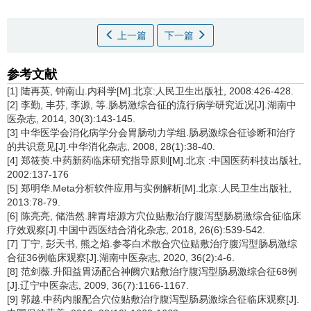
上一篇
下一篇
参考文献
[1] 陆再英, 钟南山.内科学[M].北京:人民卫生出版社, 2008:426-428.
[2] 李勤, 丰芬, 李源, 等.肠易激综合征的流行病学研究近况[J].湖南中
医杂志, 2014, 30(3):143-145.
[3] 中华医学会消化病学分会胃肠动力学组.肠易激综合征诊断和治疗
的共识意见[J].中华消化杂志, 2008, 28(1):38-40.
[4] 郑筱萸.中药新药临床研究指导原则[M].北京 :中国医药科技出版社,
2002:137-176
[5] 郑明华.Meta分析软件应用与实例解析[M].北京:人民卫生出版社,
2013:78-79.
[6] 陈亮亮, 储浩然.脾胃培源方穴位贴敷治疗腹泻型肠易激综合征临床
疗效观察[J].中国中西医结合消化杂志, 2018, 26(6):539-542.
[7] 丁宁, 彭天书, 熊之焰.参苓白术散合穴位贴敷治疗腹泻型肠易激综
合征36例临床观察[J].湖南中医杂志, 2020, 36(2):4-6.
[8] 范剑薇.升阳益胃汤配合神阙穴贴敷治疗腹泻型肠易激综合征68例
[J].辽宁中医杂志, 2009, 36(7):1166-1167.
[9] 郭越.中药内服配合穴位贴敷治疗腹泻型肠易激综合征临床观察[J].