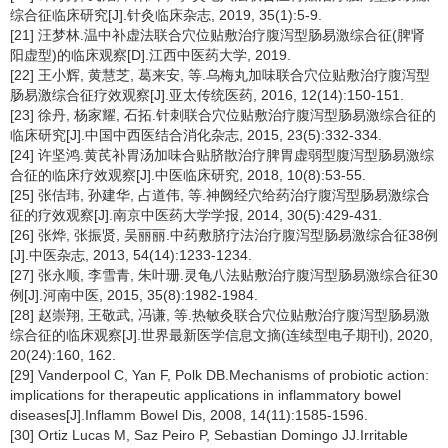
综合征临床研究[J].针灸临床杂志, 2019, 35(1):5-9.
[21] 汪梦林.温中补虚法联合穴位贴敷治疗腹泻型肠易激综合征(脾肾
阳虚型)的临床观察[D].江西中医药大学, 2019.
[22] 王小辉, 黄慧芝, 葛来安, 等.乌梅丸加味联合穴位贴敷治疗腹泻型
肠易激综合征疗效观察[J].亚太传统医药, 2016, 12(14):150-151.
[23] 徐丹, 杨家耀, 石拓.针刺联合穴位贴敷治疗腹泻型肠易激综合征的
临床研究[J].中国中西医结合消化杂志, 2015, 23(5):332-334.
[24] 许坚鸿.黄芪补胃汤加味合贴脐散治疗脾胃虚弱型腹泻型肠易激综
合征的临床疗效观察[J].中医临床研究, 2018, 10(8):53-55.
[25] 张佶玮, 孙建华, 占道伟, 等.神阙经穴给药治疗腹泻型肠易激综合
征的疗效观察[J].南京中医药大学学报, 2014, 30(5):429-431.
[26] 张烨, 张振贤, 吴丽丽.中药敷脐疗法治疗腹泻型肠易激综合征38例
[J].中医杂志, 2013, 54(14):1233-1234.
[27] 张永顺, 李雪青, 朱叶珊.灵龟八法贴敷治疗腹泻型肠易激综合征30
例[J].河南中医, 2015, 35(8):1982-1984.
[28] 赵崇翔, 王敬武, 冯谦, 等.热敏灸联合穴位贴敷治疗腹泻型肠易激
综合征的临床观察[J].世界最新医学信息文摘(连续型电子期刊), 2020,
20(24):160, 162.
[29] Vanderpool C, Yan F, Polk DB.Mechanisms of probiotic action:
implications for therapeutic applications in inflammatory bowel
diseases[J].Inflamm Bowel Dis, 2008, 14(11):1585-1596.
[30] Ortiz Lucas M, Saz Peiro P, Sebastian Domingo JJ.Irritable